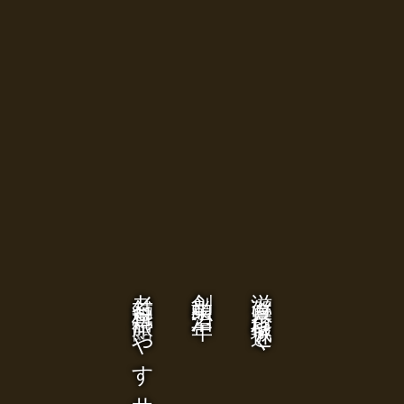
老舗料亭旅館 やす井
創業明治二年
滋賀県彦根城近く