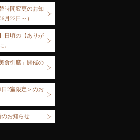
替時間変更のお知
6月22日～）
】日頃の【ありが
に。
美食御膳」開催の
1日2室限定＞のお
膳のお知らせ