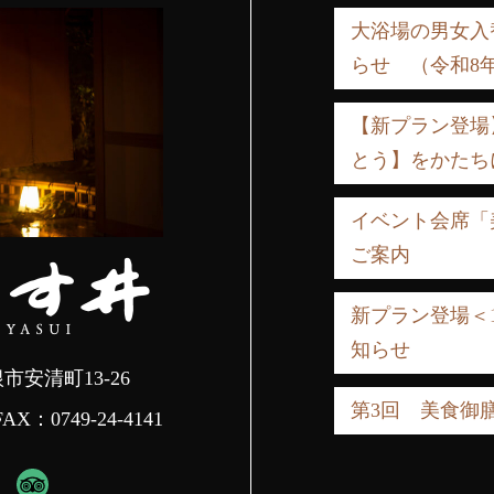
大浴場の男女入
らせ （令和8年
【新プラン登場
とう】をかたち
イベント会席「
ご案内
新プラン登場＜
知らせ
根市安清町13-26
第3回 美食御
FAX：0749-24-4141