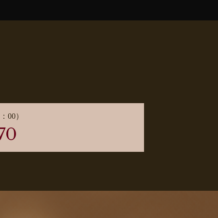
：00）
70