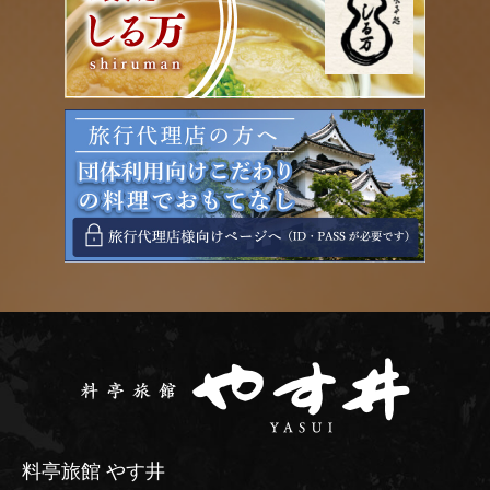
料亭旅館 やす井