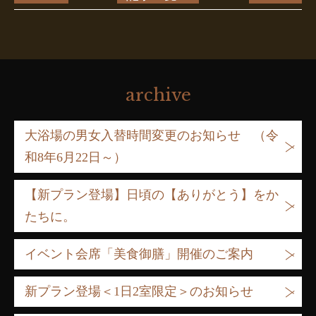
archive
大浴場の男女入替時間変更のお知らせ （令
和8年6月22日～）
【新プラン登場】日頃の【ありがとう】をか
たちに。
イベント会席「美食御膳」開催のご案内
新プラン登場＜1日2室限定＞のお知らせ