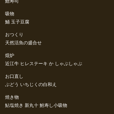
鱧寿司
吸物
鯒 玉子豆腐
おつくり
天然活魚の盛合せ
焜炉
近江牛 ヒレステーキ か しゃぶしゃぶ
お口直し
ぶどう いちじくの白和え
焼き物
鮎塩焼き 新丸十 鮒寿し小吸物