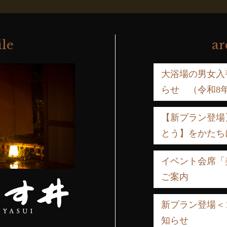
ile
ar
大浴場の男女入
らせ （令和8年
【新プラン登場
とう】をかたち
イベント会席「
ご案内
新プラン登場＜
知らせ