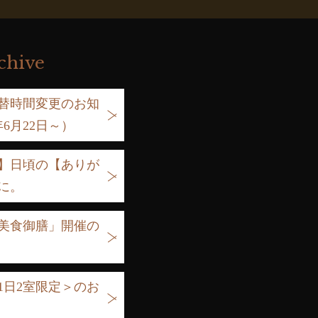
chive
替時間変更のお知
6月22日～）
】日頃の【ありが
に。
美食御膳」開催の
1日2室限定＞のお